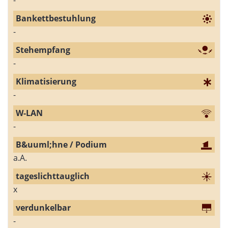
-
-
-
-
a.A.
x
-