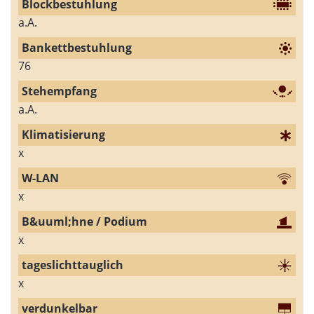
a.A.
76
a.A.
x
x
x
x