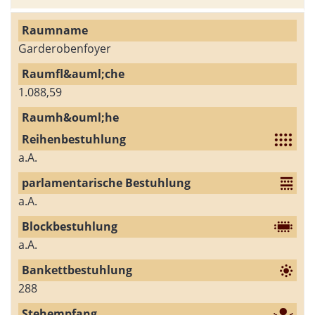
Garderobenfoyer
1.088,59
a.A.
a.A.
a.A.
288