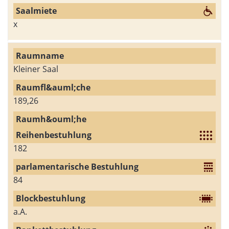
x
Kleiner Saal
189,26
182
84
a.A.