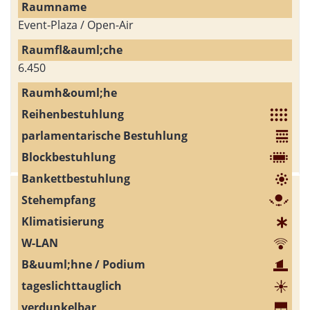
Event-Plaza / Open-Air
6.450