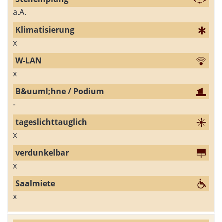
a.A.
x
x
-
x
x
x