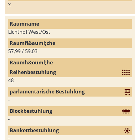
x
Lichthof West/Ost
57,99 / 59,03
48
-
-
-