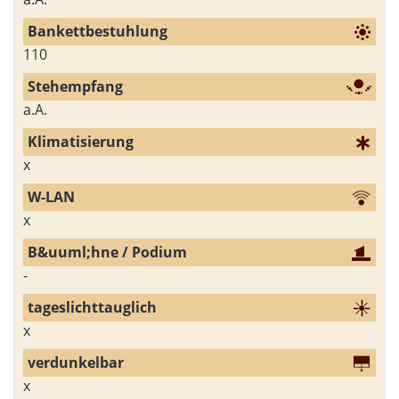
110
a.A.
x
x
-
x
x