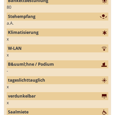
80
a.A.
x
x
-
x
x