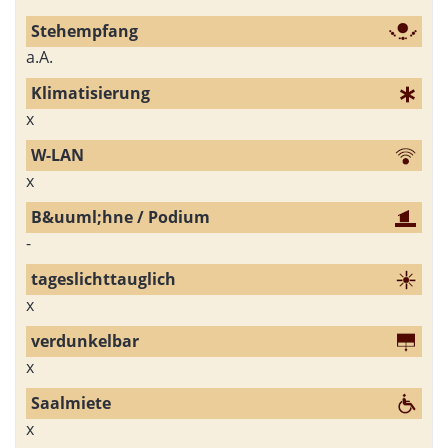
a.A.
x
x
-
x
x
x