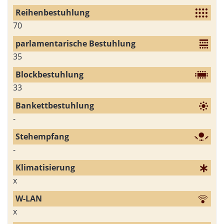
70
35
33
-
-
x
x